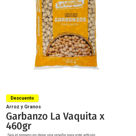
de
imágenes
Saltar
al
Descuento
comienzo
de
Arroz y Granos
la
Garbanzo La Vaquita x
galería
460gr
de
imágenes
Sea el primero en dejar una reseña para este artículo