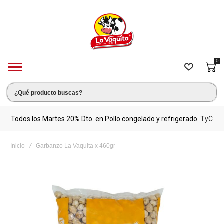
0
s.
Todos los Martes 20% Dto. en Pollo congelado y refrigerado.
TyC
M
Inicio
Garbanzo La Vaquita x 460gr
Saltar
al
final
de
la
galería