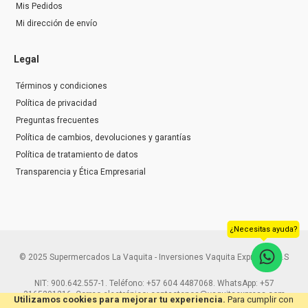
Mis Pedidos
Mi dirección de envío
Legal
Términos y condiciones
Política de privacidad
Preguntas frecuentes
Política de cambios, devoluciones y garantías
Política de tratamiento de datos
Transparencia y Ética Empresarial
¿Necesitas ayuda?
© 2025 Supermercados La Vaquita - Inversiones Vaquita Express S.A.S
NIT: 900.642.557-1. Teléfono: +57 604 4487068. WhatsApp: +57
3165291216. Correo electrónico: contactenos@vaquitaexpress.com
Utilizamos cookies para mejorar tu experiencia.
Para cumplir con