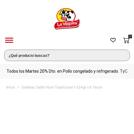
0
s.
Todos los Martes 20% Dto. en Pollo congelado y refrigerado.
TyC
M
Inicio
Galletas Saltín Noel Tradicional x 524gr x 6 Tacos
Saltar
al
final
de
la
galería