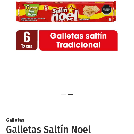
de
imágenes
Saltar
al
comienzo
de
Galletas
la
Galletas Saltín Noel
galería