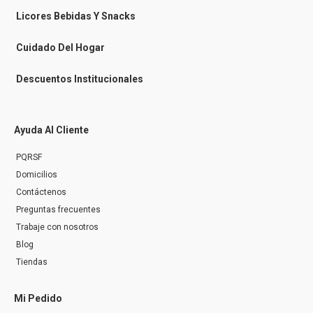
e
n
Licores Bebidas Y Snacks
g
e
r
Cuidado Del Hogar
Descuentos Institucionales
Ayuda Al Cliente
PQRSF
Domicilios
Contáctenos
Preguntas frecuentes
Trabaje con nosotros
Blog
Tiendas
Mi Pedido