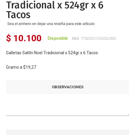
Tradicional x 524gr x 6
de
imágenes
Tacos
Sea el primero en dejar una reseña para este artículo
$ 10.100
Disponible
SKU
7702025132652UND
Galletas Saltín Noel Tradicional x 524gr x 6 Tacos
Gramo a
$19,27
OBSERVACIONES