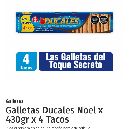
de
imágenes
Saltar
al
comienzo
de
Galletas
la
Galletas Ducales Noel x
galería
430gr x 4 Tacos
de
imágenes
Sea el primero en dejar una reseña para este artículo