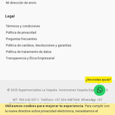
Mi dirección de envío
Legal
Términos y condiciones
Política de privacidad
Preguntas frecuentes
Política de cambios, devoluciones y garantías
Política de tratamiento de datos
Transparencia y Ética Empresarial
¿Necesitas ayuda?
© 2025 Supermercados La Vaquita - Inversiones Vaquita Express S.A.S
NIT: 900.642.557-1. Teléfono: +57 604 4487068. WhatsApp: +57
3165291216. Correo electrónico: contactenos@vaquitaexpress.com
Utilizamos cookies para mejorar tu experiencia.
Para cumplir con
la nueva directiva sobre privacidad electrónica, necesitamos el