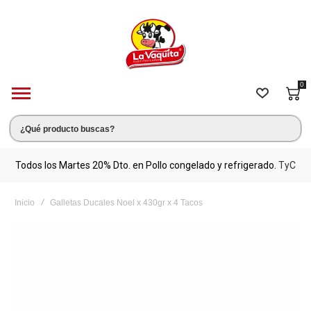
0
s.
Todos los Martes 20% Dto. en Pollo congelado y refrigerado.
TyC
M
Inicio
Galletas Ducales Noel x 430gr x 4 Tacos
Saltar
al
final
de
la
galería