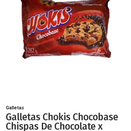
de
imágenes
Saltar
al
comienzo
de
Galletas
la
Galletas Chokis Chocobase
galería
Chispas De Chocolate x
de
imágenes