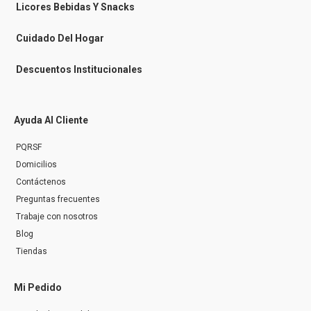
n
Licores Bebidas Y Snacks
g
e
r
Cuidado Del Hogar
Descuentos Institucionales
Ayuda Al Cliente
PQRSF
Domicilios
Contáctenos
Preguntas frecuentes
Trabaje con nosotros
Blog
Tiendas
Mi Pedido