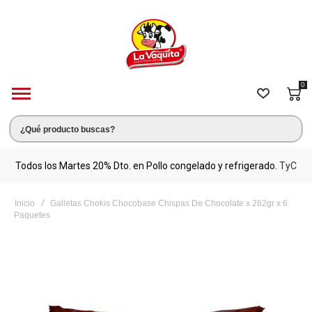
0
s.
Todos los Martes 20% Dto. en Pollo congelado y refrigerado.
TyC
M
Inicio
Galletas Chokis Chocobase Chispas De Chocolate x 282gr x 6
Paquetes
Saltar
al
final
de
la
galería