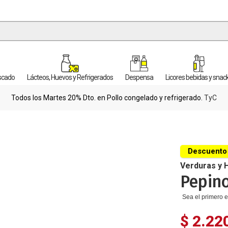
escado
Lácteos, Huevos y Refrigerados
Despensa
Licores bebidas y snac
Todos los Martes 20% Dto. en Pollo congelado y refrigerado.
TyC
Descuento
Verduras y 
Pepino
Sea el primero e
$ 2.22