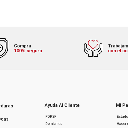
Compra
Trabaja
100% segura
con el c
Ayuda Al Cliente
Mi Pe
rduras
PQRSF
Estado
scas
Domicilios
Hacer 