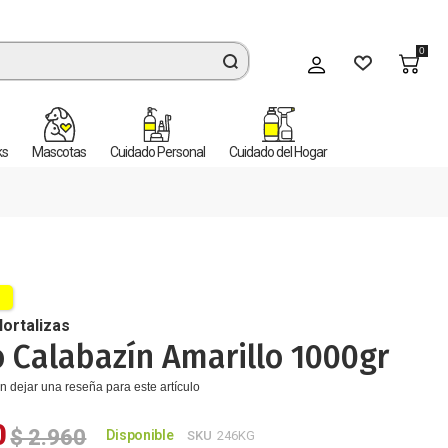
0
Mi cuenta
ks
Mascotas
Cuidado Personal
Cuidado del Hogar
Hortalizas
 Calabazín Amarillo 1000gr
n dejar una reseña para este artículo
0
$ 2.960
Disponible
SKU
246KG