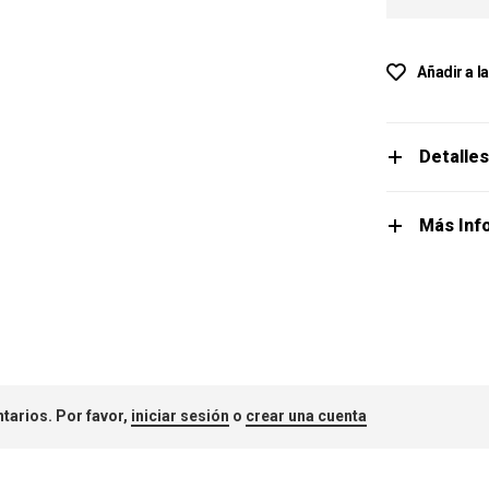
Añadir a l
Detalle
Más Inf
tarios. Por favor,
iniciar sesión
o
crear una cuenta