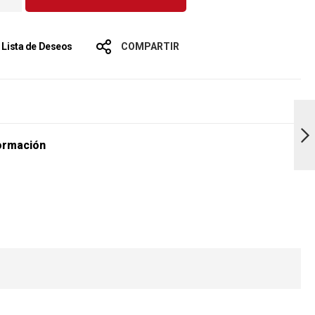
a Lista de Deseos
COMPARTIR
s
Frijol Verde
1000gr
ormación
Siguiente