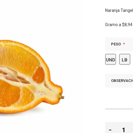
Naranja Tange
Gramo a
$8,94
PESO
UND
LB
OBSERVACI