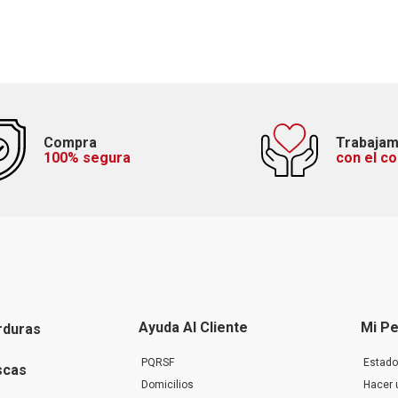
Compra
Trabaja
100% segura
con el c
Ayuda Al Cliente
Mi Pe
rduras
PQRSF
Estado
scas
Domicilios
Hacer 