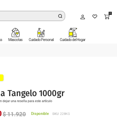
0
Mi cuenta
ks
Mascotas
Cuidado Personal
Cuidado del Hogar
a Tangelo 1000gr
n dejar una reseña para este artículo
0
$ 11.920
Disponible
SKU
228KG