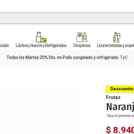
escado
Lácteos, Huevos y Refrigerados
Despensa
Licores bebidas y snac
Todos los Martes 20% Dto. en Pollo congelado y refrigerado.
TyC
Descuento
Frutas
Naranj
Sea el primero e
$ 8.94