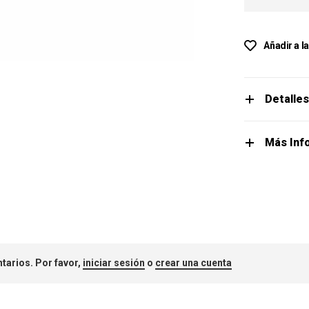
Añadir a l
Detalle
Más Inf
tarios. Por favor,
iniciar sesión
o
crear una cuenta