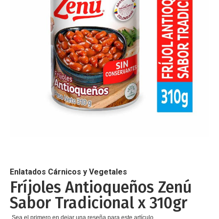
de
imágenes
Saltar
al
comienzo
de
Enlatados Cárnicos y Vegetales
la
Fríjoles Antioqueños Zenú
galería
Sabor Tradicional x 310gr
de
imágenes
Sea el primero en dejar una reseña para este artículo