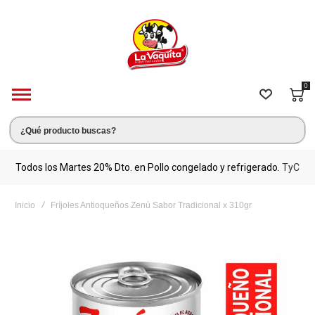
0
s.
Todos los Martes 20% Dto. en Pollo congelado y refrigerado.
TyC
M
Inicio
Fríjoles Antioqueños Zenú Sabor Tradicional x 310gr
Saltar
al
final
de
la
galería