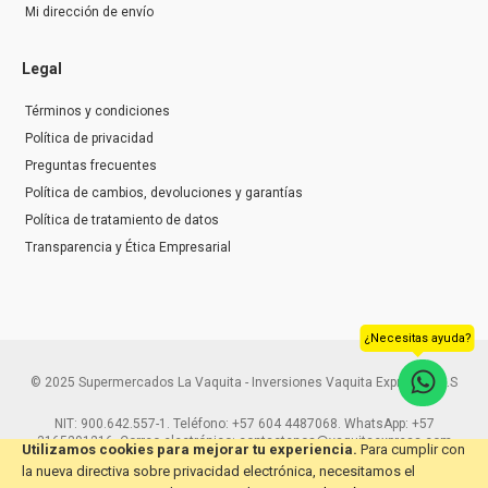
Mi dirección de envío
Legal
Términos y condiciones
Política de privacidad
Preguntas frecuentes
Política de cambios, devoluciones y garantías
Política de tratamiento de datos
Transparencia y Ética Empresarial
¿Necesitas ayuda?
© 2025 Supermercados La Vaquita - Inversiones Vaquita Express S.A.S
NIT: 900.642.557-1. Teléfono: +57 604 4487068. WhatsApp: +57
3165291216. Correo electrónico: contactenos@vaquitaexpress.com
Utilizamos cookies para mejorar tu experiencia.
Para cumplir con
la nueva directiva sobre privacidad electrónica, necesitamos el