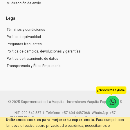
Mi dirección de envío
Legal
Términos y condiciones
Política de privacidad
Preguntas frecuentes
Política de cambios, devoluciones y garantías
Política de tratamiento de datos
Transparencia y Ética Empresarial
¿Necesitas ayuda?
© 2025 Supermercados La Vaquita - Inversiones Vaquita Express S.A.S
NIT: 900.642.557-1. Teléfono: +57 604 4487068. WhatsApp: +57
3165291216. Correo electrónico: contactenos@vaquitaexpress.com
Utilizamos cookies para mejorar tu experiencia.
Para cumplir con
la nueva directiva sobre privacidad electrónica, necesitamos el