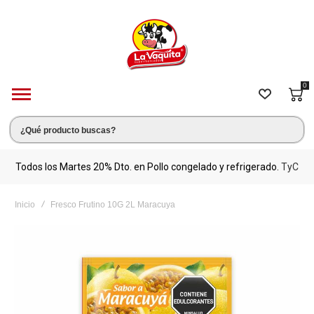
0
s.
Todos los Martes 20% Dto. en Pollo congelado y refrigerado.
TyC
M
Inicio
Fresco Frutino 10G 2L Maracuya
Saltar
al
final
de
la
galería