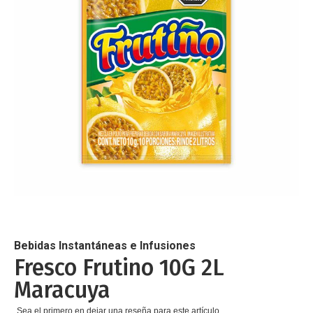
de
imágenes
Saltar
al
comienzo
de
Bebidas Instantáneas e Infusiones
la
Fresco Frutino 10G 2L
galería
Maracuya
de
imágenes
Sea el primero en dejar una reseña para este artículo