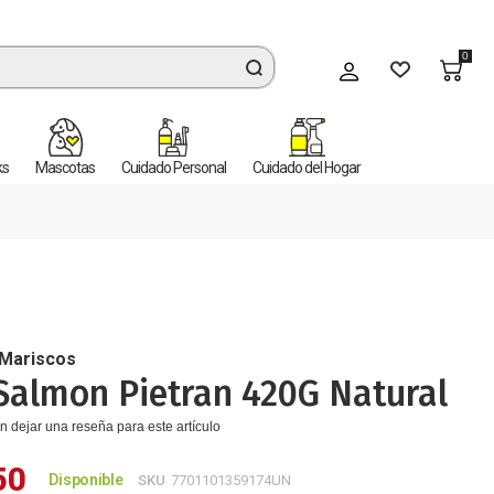
0
Mi cuenta
ks
Mascotas
Cuidado Personal
Cuidado del Hogar
 Mariscos
 Salmon Pietran 420G Natural
n dejar una reseña para este artículo
50
Disponible
SKU
7701101359174UN