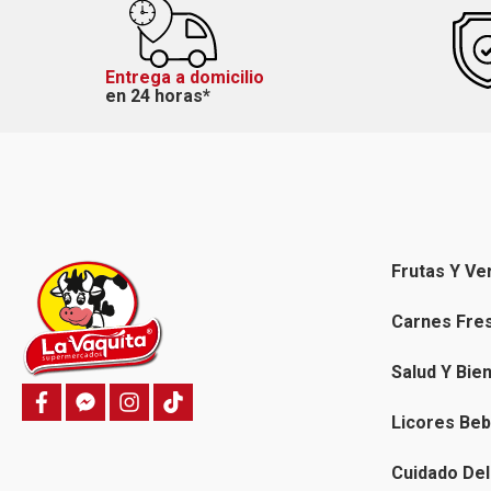
Entrega a domicilio
en 24 horas*
Frutas Y Ve
Carnes Fre
Salud Y Bie
f
f
i
T
a
a
n
i
Licores Beb
c
c
s
k
e
e
t
t
b
b
a
o
Cuidado Del
o
o
g
k