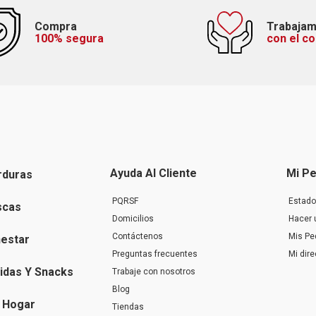
Compra
Trabaja
100% segura
con el c
Ayuda Al Cliente
Mi Pe
rduras
PQRSF
Estado
scas
Domicilios
Hacer 
Contáctenos
Mis Pe
nestar
Preguntas frecuentes
Mi dir
idas Y Snacks
Trabaje con nosotros
Blog
 Hogar
Tiendas