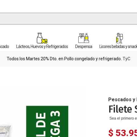
escado
Lácteos, Huevos y Refrigerados
Despensa
Licores bebidas y snac
Todos los Martes 20% Dto. en Pollo congelado y refrigerado.
TyC
Pescados y
Filete
Sea el primero e
$ 53.9