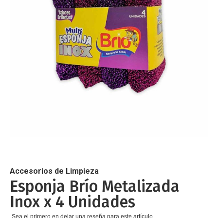
de
imágenes
Saltar
al
comienzo
de
Accesorios de Limpieza
la
Esponja Brío Metalizada
galería
Inox x 4 Unidades
de
imágenes
Sea el primero en dejar una reseña para este artículo