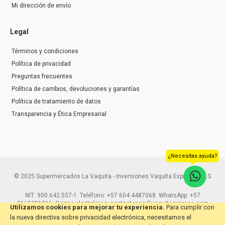
Mi dirección de envío
Legal
Términos y condiciones
Política de privacidad
Preguntas frecuentes
Política de cambios, devoluciones y garantías
Política de tratamiento de datos
Transparencia y Ética Empresarial
¿Necesitas ayuda?
© 2025 Supermercados La Vaquita - Inversiones Vaquita Express S.A.S
NIT: 900.642.557-1. Teléfono: +57 604 4487068. WhatsApp: +57
3165291216. Correo electrónico: contactenos@vaquitaexpress.com
Utilizamos cookies para mejorar tu experiencia.
Para cumplir con
la nueva directiva sobre privacidad electrónica, necesitamos el