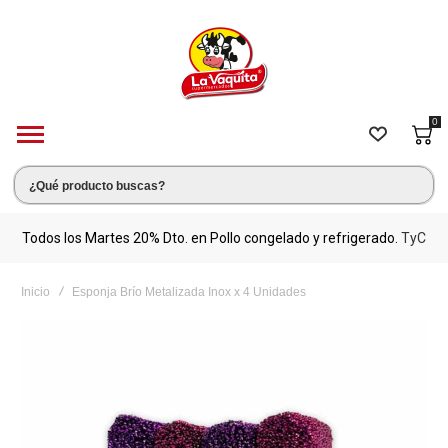
0
s.
Todos los Martes 20% Dto. en Pollo congelado y refrigerado.
TyC
M
Inicio
Esponja Brío Metalizada Inox x 4 Unidades
Saltar
al
final
de
la
galería