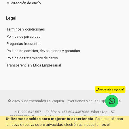
Mi dirección de envío
Legal
Términos y condiciones
Política de privacidad
Preguntas frecuentes
Política de cambios, devoluciones y garantías
Política de tratamiento de datos
Transparencia y Ética Empresarial
¿Necesitas ayuda?
© 2025 Supermercados La Vaquita - Inversiones Vaquita Express S.A.S
NIT: 900.642.557-1. Teléfono: +57 604 4487068. WhatsApp: +57
3165291216. Correo electrónico: contactenos@vaquitaexpress.com
Utilizamos cookies para mejorar tu experiencia.
Para cumplir con
la nueva directiva sobre privacidad electrónica, necesitamos el