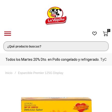
0
s.
Todos los Martes 20% Dto. en Pollo congelado y refrigerado.
TyC
M
Inicio
Esparcible Premier 125G Display
Saltar
al
final
de
la
galería