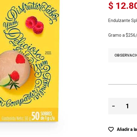
$ 12.8
Endulzante Spl
Gramo a
$256,
OBSERVACI
Añadir a l