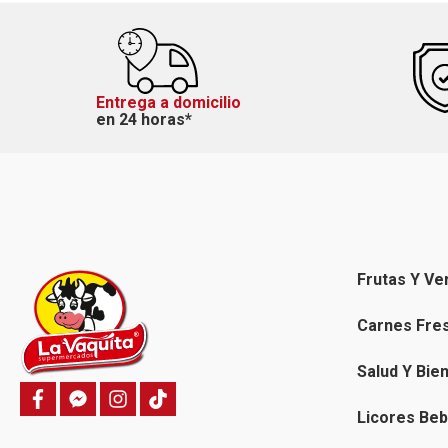
Entrega a domicilio
en 24 horas*
Frutas Y Ve
Carnes Fre
Salud Y Bie
f
f
i
T
a
a
n
i
Licores Beb
c
c
s
k
e
e
t
t