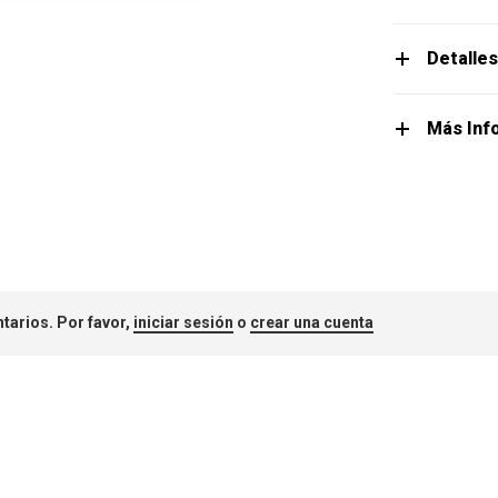
Detalle
Más Inf
tarios. Por favor,
iniciar sesión
o
crear una cuenta