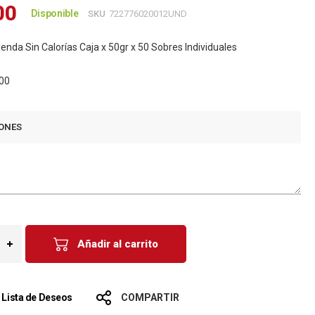
00
Disponible
SKU
722776020012UND
enda Sin Calorías Caja x 50gr x 50 Sobres Individuales
00
ONES
Añadir al carrito
a Lista de Deseos
COMPARTIR