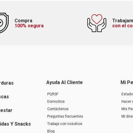
Compra
Trabaja
100% segura
con el c
Ayuda Al Cliente
Mi Pe
rduras
PQRSF
Estado
scas
Domicilios
Hacer 
Contáctenos
Mis Pe
nestar
Preguntas frecuentes
Mi dir
idas Y Snacks
Trabaje con nosotros
Blog