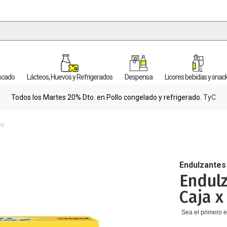
escado
Lácteos, Huevos y Refrigerados
Despensa
Licores bebidas y snac
Todos los Martes 20% Dto. en Pollo congelado y refrigerado.
TyC
es
Endulzantes
Endulz
Caja x
Sea el primero e