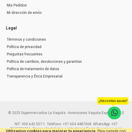
Mis Pedidos
Mi dirección de envío
Legal
Términos y condiciones
Política de privacidad
Preguntas frecuentes
Política de cambios, devoluciones y garantías
Política de tratamiento de datos
Transparencia y Ética Empresarial
¿Necesitas ayuda?
© 2025 Supermercados La Vaquita - Inversiones Vaquita Express S.A.S
NIT: 900.642.557-1. Teléfono: +57 604 4487068. WhatsApp: +57
3165291216. Correo electrónico: contactenos@vaquitaexpress.com
Utilizamos cookies para mejorar tu experiencia.
Para cumplir con