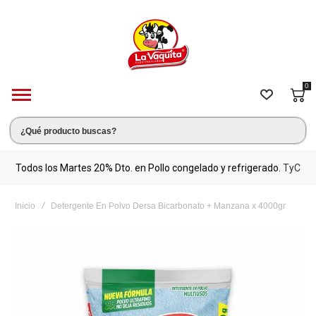
0
s.
Todos los Martes 20% Dto. en Pollo congelado y refrigerado.
TyC
M
Inicio
Detergente En Polvo Dersa Bicarbonato + Manzana x 4000gr
Saltar
al
final
de
la
galería