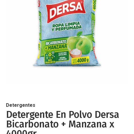
de
imágenes
Saltar
al
comienzo
de
Detergentes
la
Detergente En Polvo Dersa
galería
Bicarbonato + Manzana x
de
imágenes
4000gr