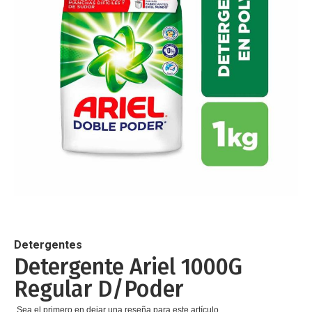
de
imágenes
Saltar
al
comienzo
de
Detergentes
la
Detergente Ariel 1000G
galería
Regular D/Poder
de
imágenes
Sea el primero en dejar una reseña para este artículo