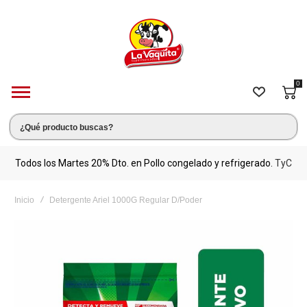
0
s.
Todos los Martes 20% Dto. en Pollo congelado y refrigerado.
TyC
M
Inicio
Detergente Ariel 1000G Regular D/Poder
Saltar
al
final
de
la
galería