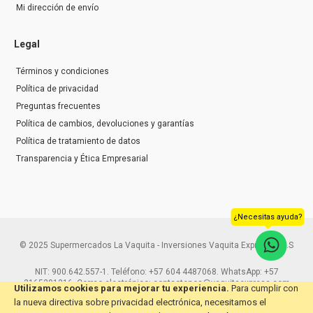
Mi dirección de envío
Legal
Términos y condiciones
Política de privacidad
Preguntas frecuentes
Política de cambios, devoluciones y garantías
Política de tratamiento de datos
Transparencia y Ética Empresarial
¿Necesitas ayuda?
© 2025 Supermercados La Vaquita - Inversiones Vaquita Express S.A.S
NIT: 900.642.557-1. Teléfono: +57 604 4487068. WhatsApp: +57
3165291216. Correo electrónico: contactenos@vaquitaexpress.com
Utilizamos cookies para mejorar tu experiencia.
Para cumplir con
la nueva directiva sobre privacidad electrónica, necesitamos el