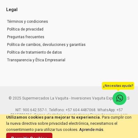
Legal
Términos y condiciones
Política de privacidad
Preguntas frecuentes
Política de cambios, devoluciones y garantías
Política de tratamiento de datos
Transparencia y Ética Empresarial
¿Necesitas ayuda?
© 2025 Supermercados La Vaquita - Inversiones Vaquita Express S.A.S
NIT: 900.642.557-1. Teléfono: +57 604 4487068. WhatsApp: +57
3165291216. Correo electrónico: contactenos@vaquitaexpress.com
Utilizamos cookies para mejorar tu experiencia.
Para cumplir con
la nueva directiva sobre privacidad electrónica, necesitamos el
consentimiento para utilizar tus cookies.
Aprende más
.