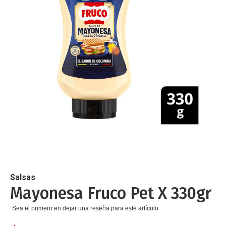
de
imágenes
Saltar
al
comienzo
de
Salsas
la
Mayonesa Fruco Pet X 330gr
galería
de
Sea el primero en dejar una reseña para este artículo
imágenes