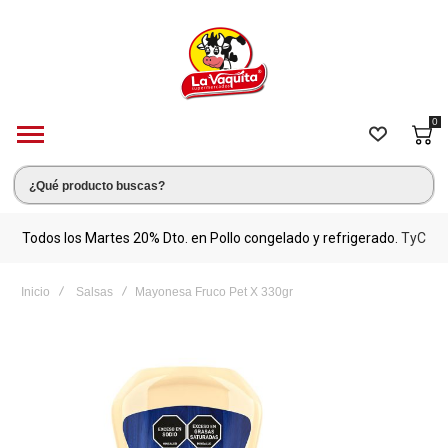
0
s.
Todos los Martes 20% Dto. en Pollo congelado y refrigerado.
TyC
M
Inicio
Salsas
Mayonesa Fruco Pet X 330gr
Saltar
al
final
de
la
galería