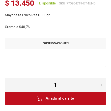
$ 13.450
Disponible
SKU
7702047194744UND
Mayonesa Fruco Pet X 330gr
Gramo a
$40,76
OBSERVACIONES
Añadir al carrito