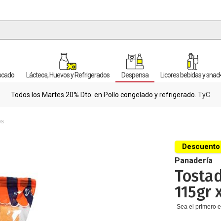
escado
Lácteos, Huevos y Refrigerados
Despensa
Licores bebidas y snac
Todos los Martes 20% Dto. en Pollo congelado y refrigerado.
TyC
es
Descuento
Panadería
Tostad
115gr 
Sea el primero e