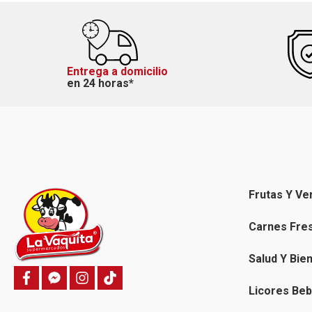
Entrega a domicilio
en 24 horas*
Frutas Y Ve
Carnes Fre
Salud Y Bie
f
f
i
T
a
a
n
i
Licores Beb
c
c
s
k
e
e
t
t