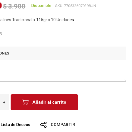
0
$ 3.900
Disponible
SKU
7705326079398UN
Inés Tradicional x 115gr x 10 Unidades
3
ONES
Añadir al carrito
a Lista de Deseos
COMPARTIR