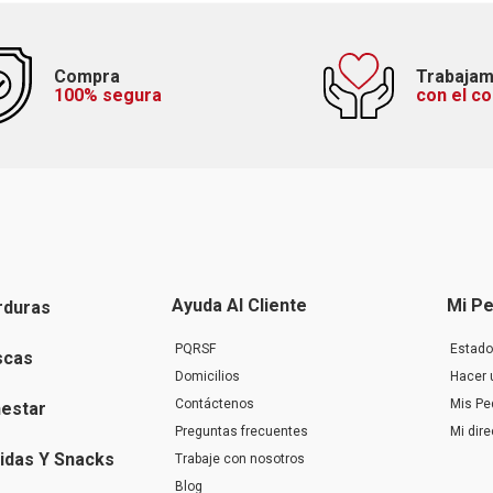
Compra
Trabaja
100% segura
con el c
Ayuda Al Cliente
Mi Pe
rduras
PQRSF
Estado
scas
Domicilios
Hacer 
Contáctenos
Mis Pe
nestar
Preguntas frecuentes
Mi dir
idas Y Snacks
Trabaje con nosotros
Blog