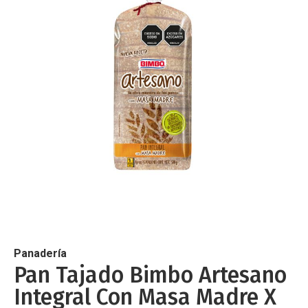
de
imágenes
Saltar
al
comienzo
de
Panadería
la
Pan Tajado Bimbo Artesano
galería
Integral Con Masa Madre X
de
imágenes