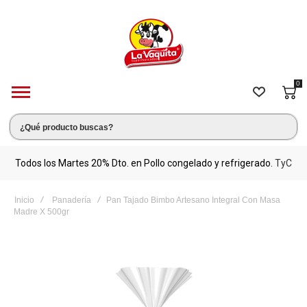
0
s.
Todos los Martes 20% Dto. en Pollo congelado y refrigerado.
TyC
M
Inicio
Panadería
Pan Tajado Bimbo Artesano Integral Con Masa
Madre X 500gr
Saltar
al
final
de
la
galería