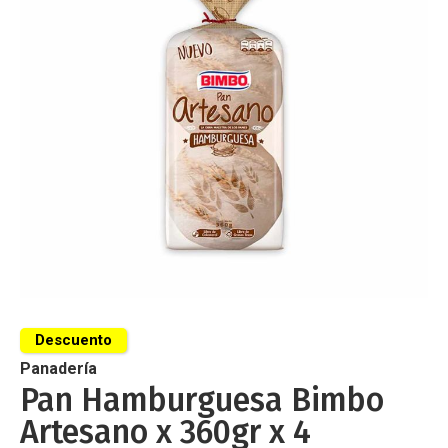
de
imágenes
Saltar
al
Descuento
comienzo
de
Panadería
la
Pan Hamburguesa Bimbo
galería
Artesano x 360gr x 4
de
imágenes