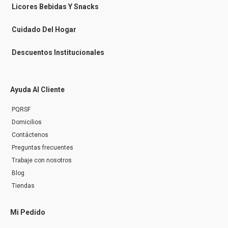
n
Licores Bebidas Y Snacks
g
e
r
Cuidado Del Hogar
Descuentos Institucionales
Ayuda Al Cliente
PQRSF
Domicilios
Contáctenos
Preguntas frecuentes
Trabaje con nosotros
Blog
Tiendas
Mi Pedido