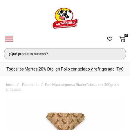
0
s.
Todos los Martes 20% Dto. en Pollo congelado y refrigerado.
TyC
M
Inicio
Panadería
Pan Hamburguesa Bimbo Artesano x 360gr x 4
Unidades
Saltar
al
final
de
la
galería