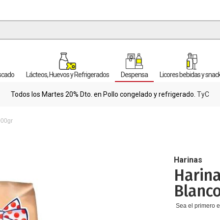
escado
Lácteos, Huevos y Refrigerados
Despensa
Licores bebidas y snac
Todos los Martes 20% Dto. en Pollo congelado y refrigerado.
TyC
000gr
Harinas
Harina
Blanco
Sea el primero e