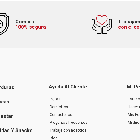
Compra
Trabaja
100% segura
con el c
Ayuda Al Cliente
Mi Pe
rduras
PQRSF
Estado
scas
Domicilios
Hacer 
Contáctenos
Mis Pe
nestar
Preguntas frecuentes
Mi dir
idas Y Snacks
Trabaje con nosotros
Blog