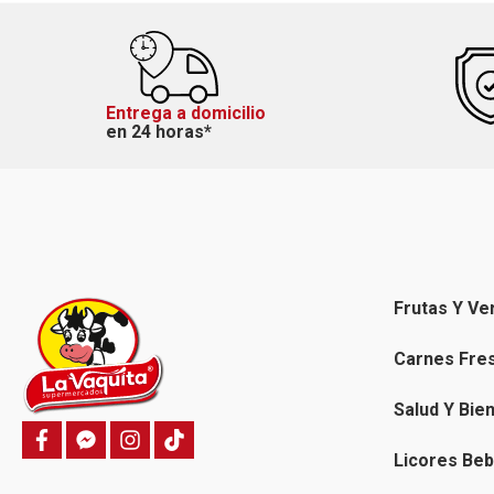
Entrega a domicilio
en 24 horas*
Frutas Y Ve
Carnes Fre
Salud Y Bie
f
f
i
T
a
a
n
i
Licores Beb
c
c
s
k
e
e
t
t