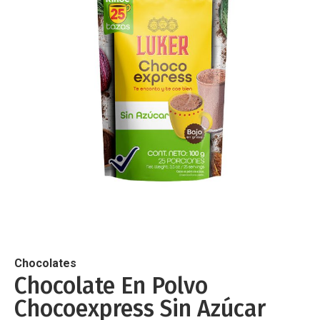
de
imágenes
Saltar
al
comienzo
de
Chocolates
la
Chocolate En Polvo
galería
Chocoexpress Sin Azúcar
de
imágenes