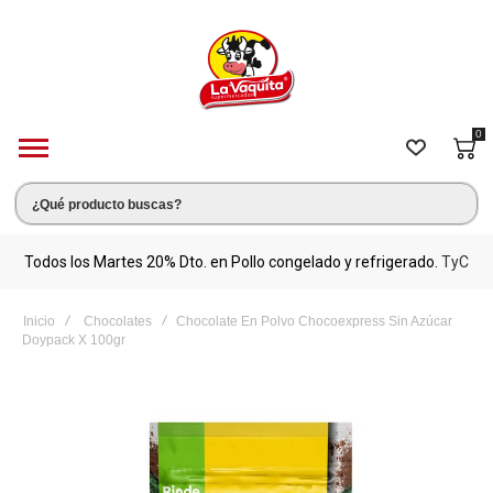
0
s.
Todos los Martes 20% Dto. en Pollo congelado y refrigerado.
TyC
M
Inicio
Chocolates
Chocolate En Polvo Chocoexpress Sin Azúcar
Doypack X 100gr
Saltar
al
final
de
la
galería