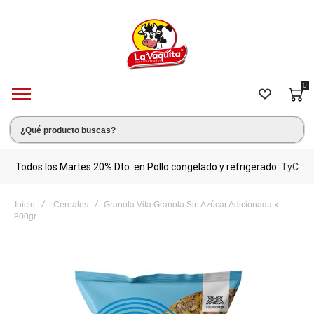
0
s.
Todos los Martes 20% Dto. en Pollo congelado y refrigerado.
TyC
M
Inicio
Cereales
Granola Vita Granola Sin Azúcar Adicionada x
800gr
Saltar
al
final
de
la
galería