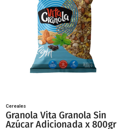
de
imágenes
Saltar
al
comienzo
de
Cereales
la
Granola Vita Granola Sin
galería
Azúcar Adicionada x 800gr
de
imágenes