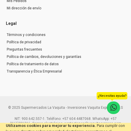
Mis Pedidos
Mi dirección de envío
Legal
Términos y condiciones
Política de privacidad
Preguntas frecuentes
Política de cambios, devoluciones y garantías
Política de tratamiento de datos
Transparencia y Ética Empresarial
¿Necesitas ayuda?
© 2025 Supermercados La Vaquita - Inversiones Vaquita Express S.A.S
NIT: 900.642.557-1. Teléfono: +57 604 4487068. WhatsApp: +57
3165291216. Correo electrónico: contactenos@vaquitaexpress.com
Utilizamos cookies para mejorar tu experiencia.
Para cumplir con