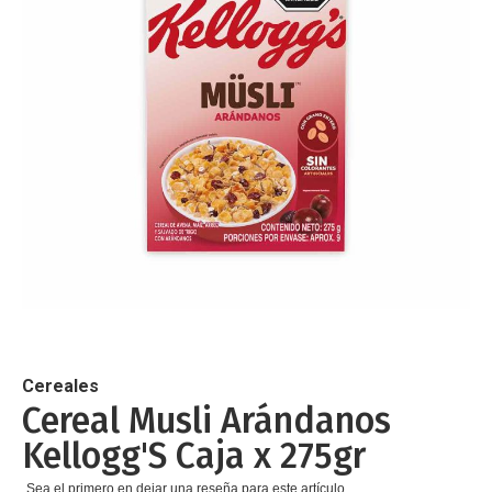
de
imágenes
Saltar
al
comienzo
de
Cereales
la
Cereal Musli Arándanos
galería
Kellogg'S Caja x 275gr
de
imágenes
Sea el primero en dejar una reseña para este artículo