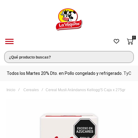
0
s.
Todos los Martes 20% Dto. en Pollo congelado y refrigerado.
TyC
M
Inicio
Cereales
Cereal Musli Arándanos Kellogg'S Caja x 275gr
Saltar
al
final
de
la
galería