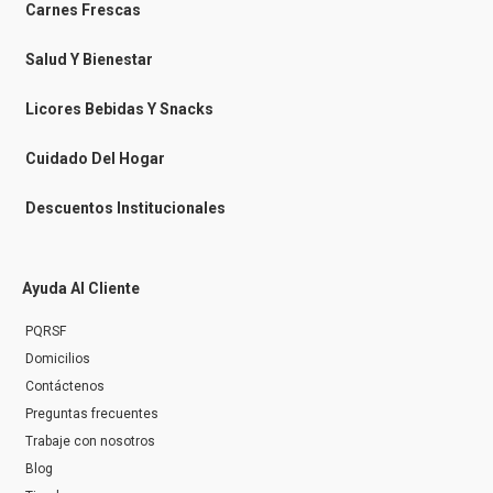
-
m
Carnes Frescas
m
e
s
Salud Y Bienestar
s
e
n
Licores Bebidas Y Snacks
g
e
r
Cuidado Del Hogar
Descuentos Institucionales
Ayuda Al Cliente
PQRSF
Domicilios
Contáctenos
Preguntas frecuentes
Trabaje con nosotros
Blog