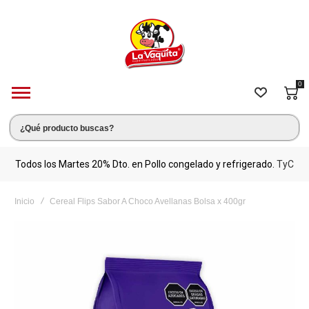
0
s.
Todos los Martes 20% Dto. en Pollo congelado y refrigerado.
TyC
M
Inicio
Cereal Flips Sabor A Choco Avellanas Bolsa x 400gr
Saltar
al
final
de
la
galería