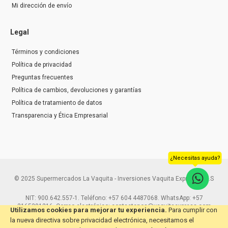
Mi dirección de envío
Legal
Términos y condiciones
Política de privacidad
Preguntas frecuentes
Política de cambios, devoluciones y garantías
Política de tratamiento de datos
Transparencia y Ética Empresarial
¿Necesitas ayuda?
© 2025 Supermercados La Vaquita - Inversiones Vaquita Express S.A.S
NIT: 900.642.557-1. Teléfono: +57 604 4487068. WhatsApp: +57
3165291216. Correo electrónico: contactenos@vaquitaexpress.com
Utilizamos cookies para mejorar tu experiencia.
Para cumplir con
la nueva directiva sobre privacidad electrónica, necesitamos el