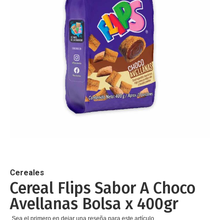
de
imágenes
Saltar
al
comienzo
de
Cereales
la
Cereal Flips Sabor A Choco
galería
Avellanas Bolsa x 400gr
de
imágenes
Sea el primero en dejar una reseña para este artículo