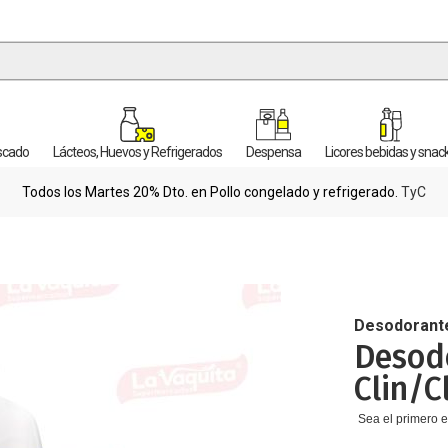
escado
Lácteos, Huevos y Refrigerados
Despensa
Licores bebidas y snac
Todos los Martes 20% Dto. en Pollo congelado y refrigerado.
TyC
Desodorant
Desod
Clin/C
Sea el primero e