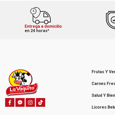
Entrega a domicilio
en 24 horas*
Frutas Y Ve
Carnes Fre
Salud Y Bie
f
f
i
T
a
a
n
i
Licores Beb
c
c
s
k
e
e
t
t