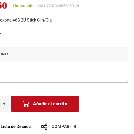
50
Disponible
SKU
7702006653060UN
xona 46G 2U Stick Clin/Cla
41
ONES
Añadir al carrito
a Lista de Deseos
COMPARTIR