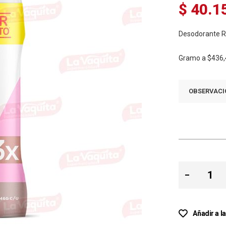
$ 40.1
Desodorante Re
Gramo a
$436,
OBSERVACI
Añadir a l