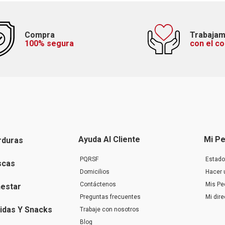
Compra
Trabaja
100% segura
con el c
Ayuda Al Cliente
Mi Pe
rduras
PQRSF
Estado
scas
Domicilios
Hacer 
Contáctenos
Mis Pe
nestar
Preguntas frecuentes
Mi dir
idas Y Snacks
Trabaje con nosotros
Blog