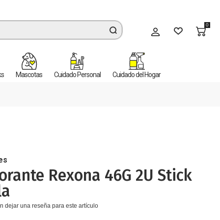
0
Mi cuenta
ks
Mascotas
Cuidado Personal
Cuidado del Hogar
es
orante Rexona 46G 2U Stick
la
n dejar una reseña para este artículo