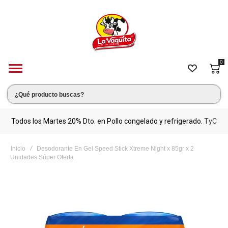
0
s.
Todos los Martes 20% Dto. en Pollo congelado y refrigerado.
TyC
M
Inicio
Desodorante En Gel Speed Stick Xtreme Night x 85gr x 2
Unidades Súper Oferta
Saltar
al
final
de
la
galería