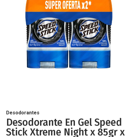
de
imágenes
Saltar
al
comienzo
de
Desodorantes
la
Desodorante En Gel Speed
galería
Stick Xtreme Night x 85gr x
de
imágenes