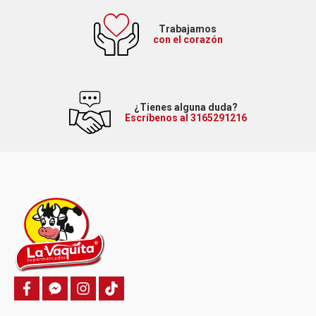
Trabajamos
con el corazón
¿Tienes alguna duda?
Escríbenos al 3165291216
f
f
i
T
a
a
n
i
c
c
s
k