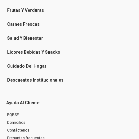
e
e
t
t
b
b
a
o
o
o
g
k
Frutas Y Verduras
o
o
r
k
k
a
-
m
Carnes Frescas
m
e
s
Salud Y Bienestar
s
e
n
Licores Bebidas Y Snacks
g
e
r
Cuidado Del Hogar
Descuentos Institucionales
Ayuda Al Cliente
PQRSF
Domicilios
Contáctenos
Preguntas frecuentes