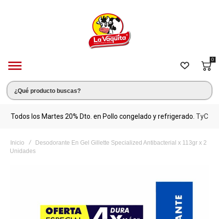
0
s.
Todos los Martes 20% Dto. en Pollo congelado y refrigerado.
TyC
M
Inicio
Desodorante En Gel Gillette Specialized Antibacterial x 113gr x 2
Unidades
Saltar
al
final
de
la
galería