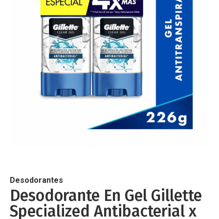
de
imágenes
Saltar
al
comienzo
de
Desodorantes
la
Desodorante En Gel Gillette
galería
Specialized Antibacterial x
de
imágenes