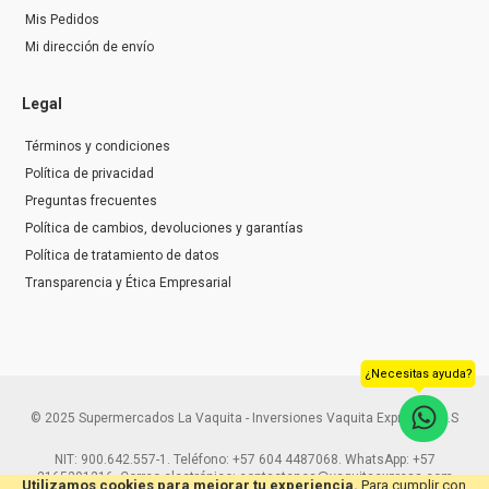
Mis Pedidos
Mi dirección de envío
Legal
Términos y condiciones
Política de privacidad
Preguntas frecuentes
Política de cambios, devoluciones y garantías
Política de tratamiento de datos
Transparencia y Ética Empresarial
¿Necesitas ayuda?
© 2025 Supermercados La Vaquita - Inversiones Vaquita Express S.A.S
NIT: 900.642.557-1. Teléfono: +57 604 4487068. WhatsApp: +57
3165291216. Correo electrónico: contactenos@vaquitaexpress.com
Utilizamos cookies para mejorar tu experiencia.
Para cumplir con