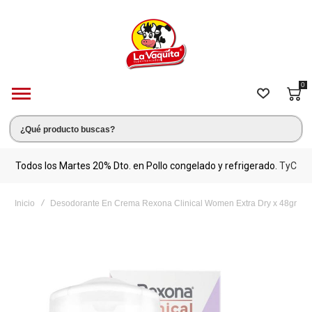
0
s.
Todos los Martes 20% Dto. en Pollo congelado y refrigerado.
TyC
M
Inicio
Desodorante En Crema Rexona Clinical Women Extra Dry x 48gr
Saltar
al
final
de
la
galería