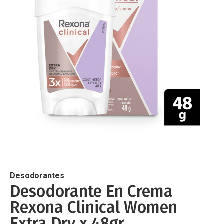
de
imágenes
Saltar
al
comienzo
de
Desodorantes
la
Desodorante En Crema
galería
Rexona Clinical Women
de
imágenes
Extra Dry x 48gr