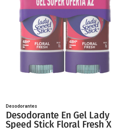
de
imágenes
Saltar
al
comienzo
de
Desodorantes
la
Desodorante En Gel Lady
galería
Speed Stick Floral Fresh X
de
imágenes