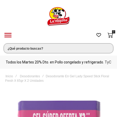
0
s.
Todos los Martes 20% Dto. en Pollo congelado y refrigerado.
TyC
M
Inicio
Desodorantes
Desodorante En Gel Lady Speed Stick Floral
Fresh X 65gr X 2 Unidades
Saltar
al
final
de
la
galería