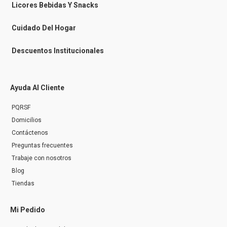
n
Licores Bebidas Y Snacks
g
e
r
Cuidado Del Hogar
Descuentos Institucionales
Ayuda Al Cliente
PQRSF
Domicilios
Contáctenos
Preguntas frecuentes
Trabaje con nosotros
Blog
Tiendas
Mi Pedido