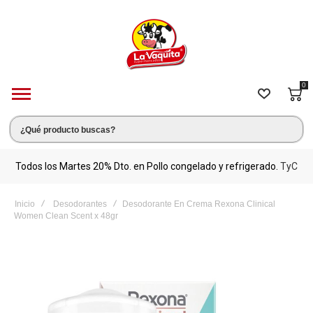
0
s.
Todos los Martes 20% Dto. en Pollo congelado y refrigerado.
TyC
M
Inicio
Desodorantes
Desodorante En Crema Rexona Clinical
Women Clean Scent x 48gr
Saltar
al
final
de
la
galería