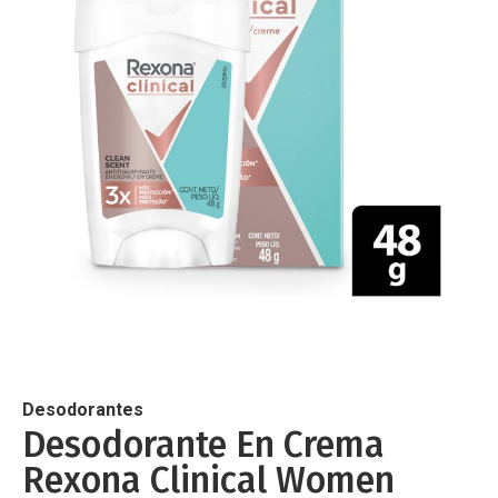
de
imágenes
Saltar
al
comienzo
de
Desodorantes
la
Desodorante En Crema
galería
Rexona Clinical Women
de
imágenes