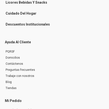
n
Licores Bebidas Y Snacks
g
e
r
Cuidado Del Hogar
Descuentos Institucionales
Ayuda Al Cliente
PQRSF
Domicilios
Contáctenos
Preguntas frecuentes
Trabaje con nosotros
Blog
Tiendas
Mi Pedido