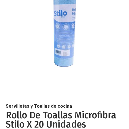
de
imágenes
Saltar
al
comienzo
de
Servilletas y Toallas de cocina
la
Rollo De Toallas Microfibra
galería
Stilo X 20 Unidades
de
imágenes