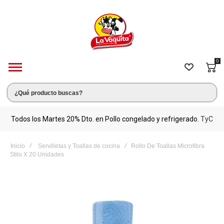
0
s.
Todos los Martes 20% Dto. en Pollo congelado y refrigerado.
TyC
M
Inicio
Servilletas y Toallas de cocina
Rollo De Toallas Microfibra
Stilo X 20 Unidades
Saltar
al
final
de
la
galería