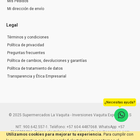
Mis Pedidos
Mi dirección de envío
Legal
Términos y condiciones
Política de privacidad
Preguntas frecuentes
Política de cambios, devoluciones y garantías
Política de tratamiento de datos
Transparencia y Ética Empresarial
¿Necesitas ayuda?
© 2025 Supermercados La Vaquita - Inversiones Vaquita Express S.A.S
NIT: 900.642.557-1. Teléfono: +57 604 4487068. WhatsApp: +57
3165291216. Correo electrónico: contactenos@vaquitaexpress.com
Utilizamos cookies para mejorar tu experiencia.
Para cumplir con