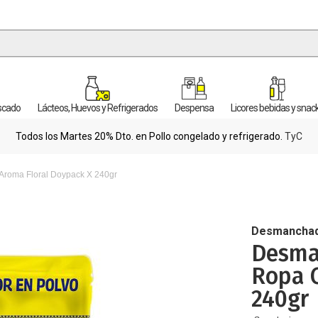
escado
Lácteos, Huevos y Refrigerados
Despensa
Licores bebidas y snac
Todos los Martes 20% Dto. en Pollo congelado y refrigerado.
TyC
Aroma Floral Doypack X 240gr
Desmancha
Desma
Ropa C
240gr