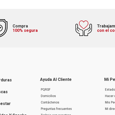
Compra
Trabaja
100% segura
con el c
Ayuda Al Cliente
Mi Pe
rduras
PQRSF
Estado
scas
Domicilios
Hacer 
Contáctenos
Mis Pe
nestar
Preguntas frecuentes
Mi dir