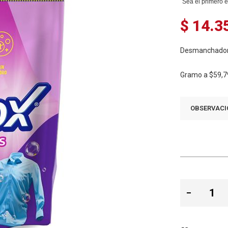
Sea el primero e
$ 14.3
Desmanchador 
Gramo a
$59,7
OBSERVACI