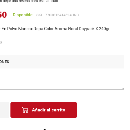
n dejar una reseña para este artículo
50
Disponible
SKU
7703812414524UND
En Polvo Blancox Ropa Color Aroma Floral Doypack X 240gr
9
ONES
Añadir al carrito