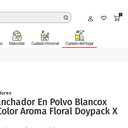
0
Mi cuenta
ks
Mascotas
Cuidado Personal
Cuidado del Hogar
dores
nchador En Polvo Blancox
olor Aroma Floral Doypack X