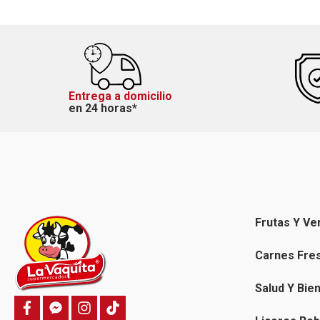
Entrega a domicilio
en 24 horas*
Frutas Y Ve
Carnes Fre
Salud Y Bie
f
f
i
T