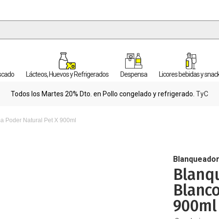
escado
Lácteos, Huevos y Refrigerados
Despensa
Licores bebidas y snac
Todos los Martes 20% Dto. en Pollo congelado y refrigerado.
TyC
a Poder Natural Pet X 900ml
Blanqueado
Blanqu
Blanco
900ml