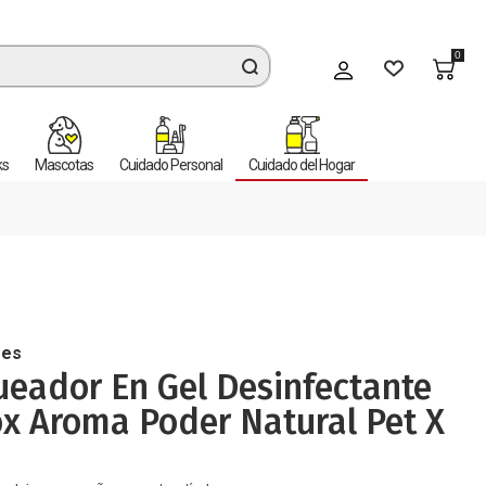
0
Mi cuenta
ks
Mascotas
Cuidado Personal
Cuidado del Hogar
res
eador En Gel Desinfectante
x Aroma Poder Natural Pet X