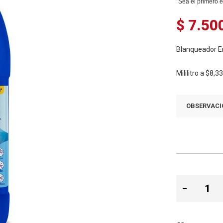
Sea el primero e
$ 7.50
Blanqueador E
Mililitro a
$8,3
OBSERVACI