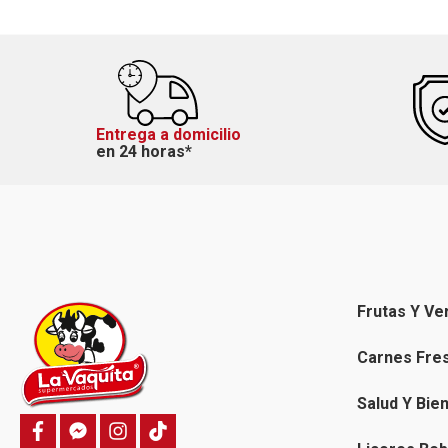
Entrega a domicilio
en 24 horas*
Frutas Y Ve
Carnes Fre
Salud Y Bie
f
f
i
T