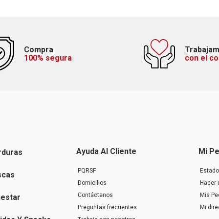
Compra
Trabaja
100% segura
con el c
Ayuda Al Cliente
Mi Pe
rduras
PQRSF
Estado
scas
Domicilios
Hacer 
Contáctenos
Mis Pe
nestar
Preguntas frecuentes
Mi dir