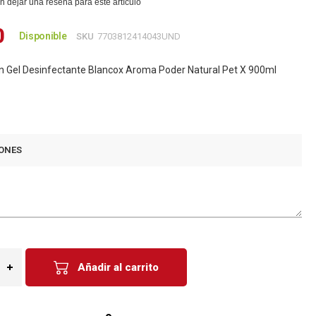
n dejar una reseña para este artículo
0
Disponible
SKU
7703812414043UND
n Gel Desinfectante Blancox Aroma Poder Natural Pet X 900ml
3
ONES
Añadir al carrito