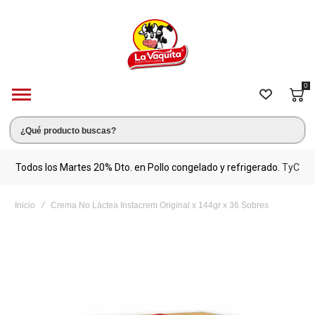
0
s.
Todos los Martes 20% Dto. en Pollo congelado y refrigerado.
TyC
M
Inicio
Crema No Láctea Instacrem Original x 144gr x 36 Sobres
Saltar
al
final
de
la
galería