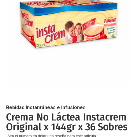
de
imágenes
Saltar
al
comienzo
de
Bebidas Instantáneas e Infusiones
la
Crema No Láctea Instacrem
galería
Original x 144gr x 36 Sobres
de
imágenes
Sea el primero en dejar una reseña para este artículo