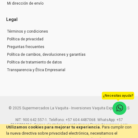
Mi dirección de envío
Legal
Términos y condiciones
Política de privacidad
Preguntas frecuentes
Política de cambios, devoluciones y garantías
Política de tratamiento de datos
Transparencia y Ética Empresarial
¿Necesitas ayuda?
© 2025 Supermercados La Vaquita - Inversiones Vaquita Express S.A.S
NIT: 900.642.557-1. Teléfono: +57 604 4487068. WhatsApp: +57
3165291216. Correo electrónico: contactenos@vaquitaexpress.com
Utilizamos cookies para mejorar tu experiencia.
Para cumplir con
la nueva directiva sobre privacidad electrónica, necesitamos el