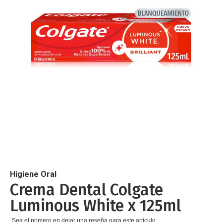
de
imágenes
Saltar
al
comienzo
de
Higiene Oral
la
Crema Dental Colgate
galería
Luminous White x 125ml
de
imágenes
Sea el primero en dejar una reseña para este artículo