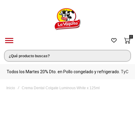
0
s.
Todos los Martes 20% Dto. en Pollo congelado y refrigerado.
TyC
M
Inicio
Crema Dental Colgate Luminous White x 125ml
Saltar
al
final
de
la
galería