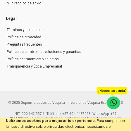
Mi dirección de envío
Legal
Términos y condiciones
Política de privacidad
Preguntas frecuentes
Política de cambios, devoluciones y garantías
Política de tratamiento de datos
Transparencia y Ética Empresarial
¿Necesitas ayuda?
© 2025 Supermercados La Vaquita - Inversiones Vaquita Express S.A.S
NIT: 900.642.557-1. Teléfono: +57 604 4487068. WhatsApp: +57
3165291216. Correo electrónico: contactenos@vaquitaexpress.com
Utilizamos cookies para mejorar tu experiencia.
Para cumplir con
la nueva directiva sobre privacidad electrónica, necesitamos el