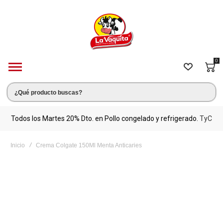
0
s.
Todos los Martes 20% Dto. en Pollo congelado y refrigerado.
TyC
M
Inicio
Crema Colgate 150Ml Menta Anticaries
Saltar
al
final
de
la
galería