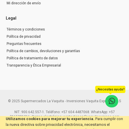
Mi dirección de envío
Legal
Términos y condiciones
Política de privacidad
Preguntas frecuentes
Política de cambios, devoluciones y garantías
Política de tratamiento de datos
Transparencia y Ética Empresarial
¿Necesitas ayuda?
© 2025 Supermercados La Vaquita - Inversiones Vaquita Express S.A.S
NIT: 900.642.557-1. Teléfono: +57 604 4487068. WhatsApp: +57
3165291216. Correo electrónico: contactenos@vaquitaexpress.com
Utilizamos cookies para mejorar tu experiencia.
Para cumplir con
la nueva directiva sobre privacidad electrónica, necesitamos el