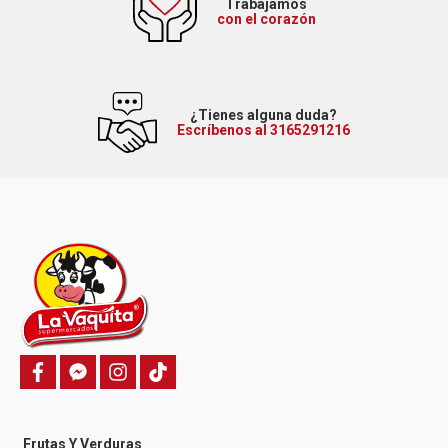
Trabajamos
con el corazón
¿Tienes alguna duda?
Escríbenos al 3165291216
f
f
i
T
a
a
n
i
c
c
s
k
e
e
t
t
b
b
a
o
o
o
g
k
Frutas Y Verduras