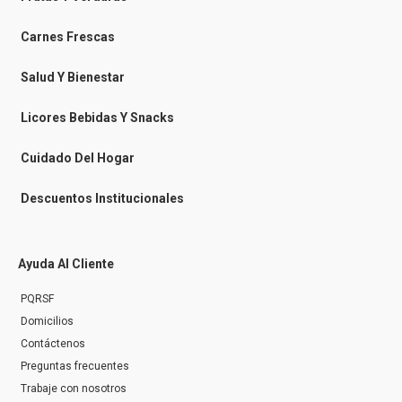
o
o
r
k
k
a
-
m
Carnes Frescas
m
e
s
Salud Y Bienestar
s
e
n
Licores Bebidas Y Snacks
g
e
r
Cuidado Del Hogar
Descuentos Institucionales
Ayuda Al Cliente
PQRSF
Domicilios
Contáctenos
Preguntas frecuentes
Trabaje con nosotros