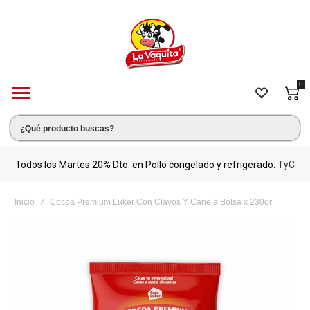
0
s.
Todos los Martes 20% Dto. en Pollo congelado y refrigerado.
TyC
M
Inicio
Cocoa Premium Luker Con Clavos Y Canela Bolsa x 230gr
Saltar
al
final
de
la
galería