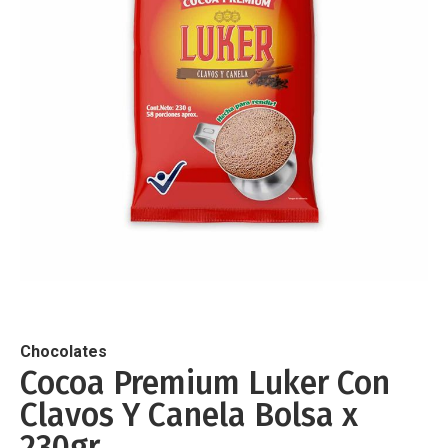
de
imágenes
Saltar
al
comienzo
de
Chocolates
la
Cocoa Premium Luker Con
galería
Clavos Y Canela Bolsa x
de
imágenes
230gr