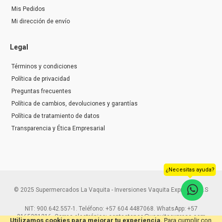
Mis Pedidos
Mi dirección de envío
Legal
Términos y condiciones
Política de privacidad
Preguntas frecuentes
Política de cambios, devoluciones y garantías
Política de tratamiento de datos
Transparencia y Ética Empresarial
¿Necesitas ayuda?
© 2025 Supermercados La Vaquita - Inversiones Vaquita Express S.A.S
NIT: 900.642.557-1. Teléfono: +57 604 4487068. WhatsApp: +57
3165291216. Correo electrónico: contactenos@vaquitaexpress.com
Utilizamos cookies para mejorar tu experiencia.
Para cumplir con