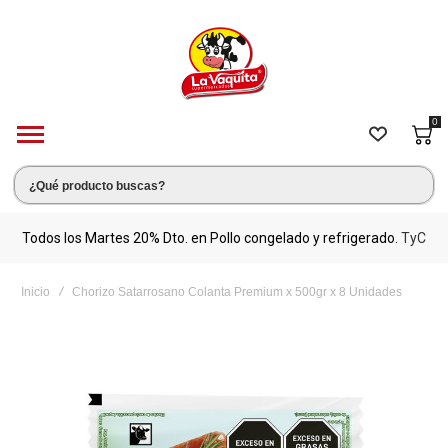
0
s.
Todos los Martes 20% Dto. en Pollo congelado y refrigerado.
TyC
M
Inicio
Chorizo Satarrosano Colanta Premium x 500gr x 8 Unidades
Saltar
al
final
de
la
galería