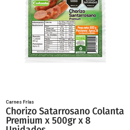
de
imágenes
Saltar
al
comienzo
de
Carnes Frías
la
Chorizo Satarrosano Colanta
galería
Premium x 500gr x 8
de
imágenes
Unidades