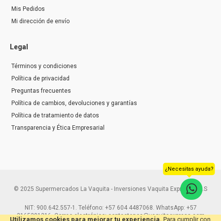
Mis Pedidos
Mi dirección de envío
Legal
Términos y condiciones
Política de privacidad
Preguntas frecuentes
Política de cambios, devoluciones y garantías
Política de tratamiento de datos
Transparencia y Ética Empresarial
¿Necesitas ayuda?
© 2025 Supermercados La Vaquita - Inversiones Vaquita Express S.A.S
NIT: 900.642.557-1. Teléfono: +57 604 4487068. WhatsApp: +57
3165291216. Correo electrónico: contactenos@vaquitaexpress.com
Utilizamos cookies para mejorar tu experiencia.
Para cumplir con