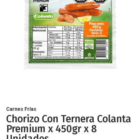
de
imágenes
Saltar
al
comienzo
de
Carnes Frías
la
Chorizo Con Ternera Colanta
galería
Premium x 450gr x 8
de
imágenes
Unidades