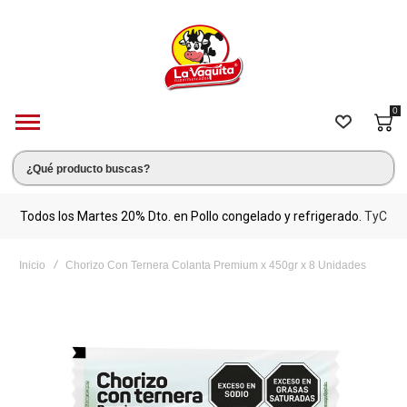
0
s.
Todos los Martes 20% Dto. en Pollo congelado y refrigerado.
TyC
M
Inicio
Chorizo Con Ternera Colanta Premium x 450gr x 8 Unidades
Saltar
al
final
de
la
galería