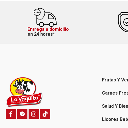
Entrega a domicilio
en 24 horas*
Frutas Y Ve
Carnes Fre
Salud Y Bie
f
f
i
T
a
a
n
i
Licores Beb
c
c
s
k
e
e
t
t