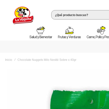
Salud y Bienestar
Frutas y Verduras
Carne, Pollo y P
Inicio
Chocolate Nuggets Milo Nestlé Sobre x 40gr
Saltar
al
final
de
la
galería
de
imágenes