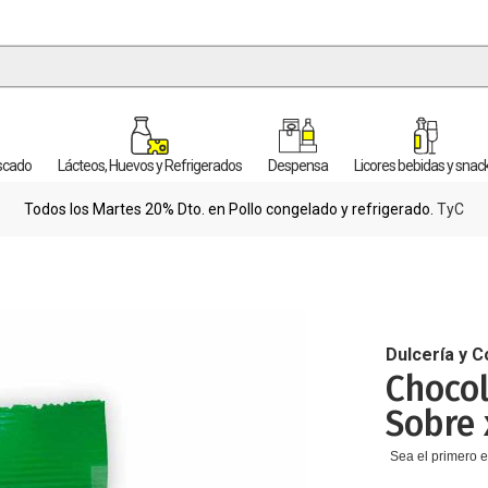
escado
Lácteos, Huevos y Refrigerados
Despensa
Licores bebidas y snac
Todos los Martes 20% Dto. en Pollo congelado y refrigerado.
TyC
Dulcería y C
Chocol
Sobre 
Sea el primero e