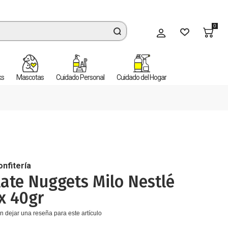
0
Mi cuenta
ks
Mascotas
Cuidado Personal
Cuidado del Hogar
onfitería
ate Nuggets Milo Nestlé
x 40gr
n dejar una reseña para este artículo