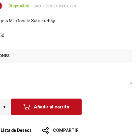
0
Disponible
SKU
7702024056010UN
ets Milo Nestlé Sobre x 40gr
50
ONES
Añadir al carrito
a Lista de Deseos
COMPARTIR