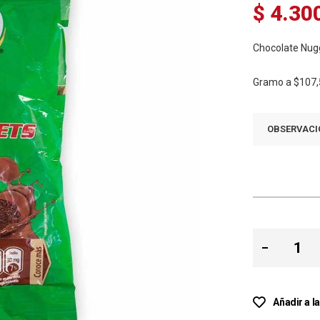
$ 4.30
Chocolate Nugg
Gramo a
$107,
OBSERVACI
Añadir a l