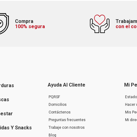
Compra
Trabaja
100% segura
con el c
Ayuda Al Cliente
Mi Pe
rduras
PQRSF
Estado
scas
Domicilios
Hacer 
Contáctenos
Mis Pe
nestar
Preguntas frecuentes
Mi dir
idas Y Snacks
Trabaje con nosotros
Blog