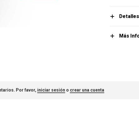
Detalle
Más Inf
tarios. Por favor,
iniciar sesión
o
crear una cuenta