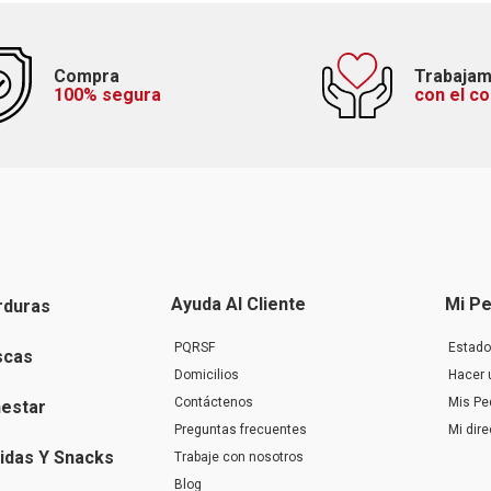
Compra
Trabaja
100% segura
con el c
Ayuda Al Cliente
Mi Pe
rduras
PQRSF
Estado
scas
Domicilios
Hacer 
Contáctenos
Mis Pe
nestar
Preguntas frecuentes
Mi dir
idas Y Snacks
Trabaje con nosotros
Blog