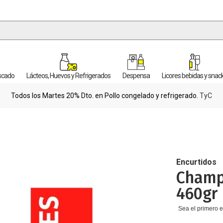
escado
Lácteos, Huevos y Refrigerados
Despensa
Licores bebidas y snac
Todos los Martes 20% Dto. en Pollo congelado y refrigerado.
TyC
Encurtidos
Champ
460gr
Sea el primero e