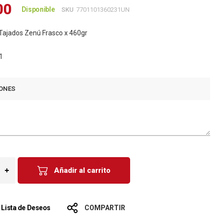
00
Disponible
SKU
7701101360231UN
ajados Zenú Frasco x 460gr
1
ONES
Añadir al carrito
a Lista de Deseos
COMPARTIR