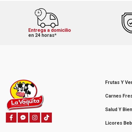
Entrega a domicilio
en 24 horas*
Frutas Y Ve
Carnes Fre
Salud Y Bie
f
f
i
T
a
a
n
i
Licores Beb
c
c
s
k
e
e
t
t