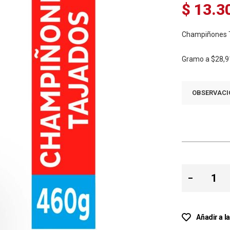
$ 13.3
Champiñones T
Gramo a
$28,9
OBSERVACI
Añadir a l