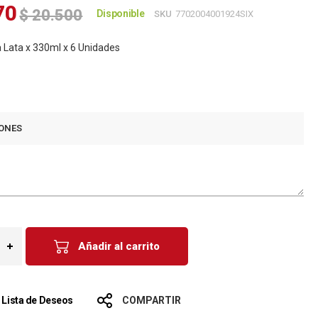
70
$ 20.500
Disponible
SKU
7702004001924SIX
 Lata x 330ml x 6 Unidades
7
ONES
Añadir al carrito
a Lista de Deseos
COMPARTIR