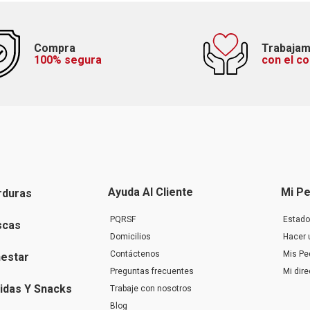
Compra
Trabaja
100% segura
con el c
Ayuda Al Cliente
Mi Pe
rduras
PQRSF
Estado
scas
Domicilios
Hacer 
Contáctenos
Mis Pe
nestar
Preguntas frecuentes
Mi dir
idas Y Snacks
Trabaje con nosotros
Blog