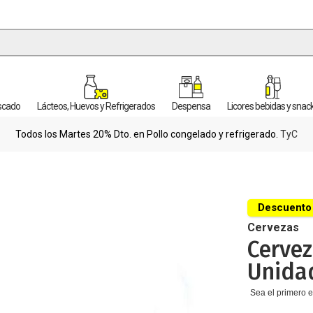
escado
Lácteos, Huevos y Refrigerados
Despensa
Licores bebidas y snac
Todos los Martes 20% Dto. en Pollo congelado y refrigerado.
TyC
Descuento
Cervezas
Cervez
Unida
Sea el primero e