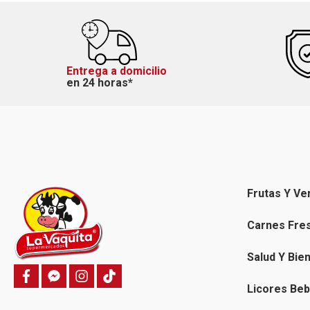
Entrega a domicilio
en 24 horas*
Frutas Y Ve
Carnes Fre
Salud Y Bie
f
f
i
T
a
a
n
i
Licores Beb
c
c
s
k
e
e
t
t