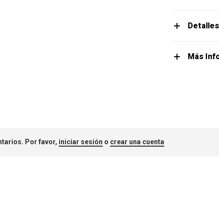
Detalle
Más Inf
tarios. Por favor,
iniciar sesión
o
crear una cuenta