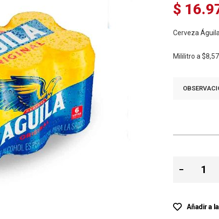
$ 16.9
Cerveza Águila
Mililitro a
$8,5
OBSERVACI
Añadir a l