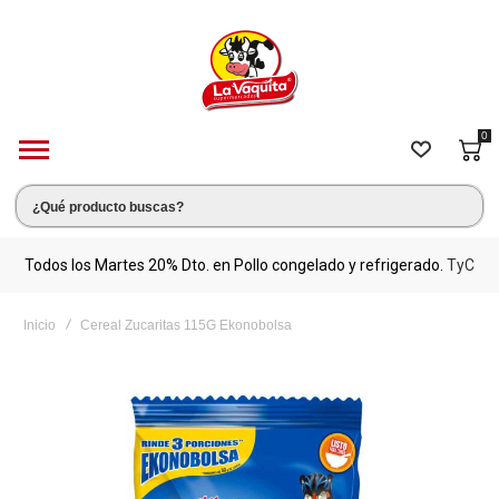
0
s.
Todos los Martes 20% Dto. en Pollo congelado y refrigerado.
TyC
M
Inicio
Cereal Zucaritas 115G Ekonobolsa
Saltar
al
final
de
la
galería