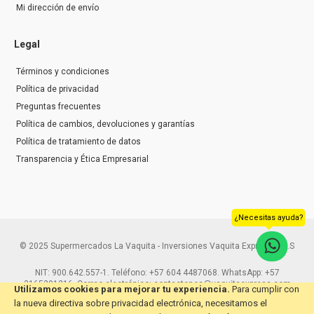
Mi dirección de envío
Legal
Términos y condiciones
Política de privacidad
Preguntas frecuentes
Política de cambios, devoluciones y garantías
Política de tratamiento de datos
Transparencia y Ética Empresarial
¿Necesitas ayuda?
© 2025 Supermercados La Vaquita - Inversiones Vaquita Express S.A.S
NIT: 900.642.557-1. Teléfono: +57 604 4487068. WhatsApp: +57
3165291216. Correo electrónico: contactenos@vaquitaexpress.com
Utilizamos cookies para mejorar tu experiencia.
Para cumplir con
la nueva directiva sobre privacidad electrónica, necesitamos el