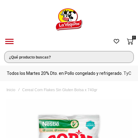
0
s.
Todos los Martes 20% Dto. en Pollo congelado y refrigerado.
TyC
M
Inicio
Cereal Corn Flakes Sin Gluten Bolsa x 740gr
Saltar
al
final
de
la
galería