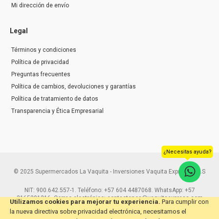
Mi dirección de envío
Legal
Términos y condiciones
Política de privacidad
Preguntas frecuentes
Política de cambios, devoluciones y garantías
Política de tratamiento de datos
Transparencia y Ética Empresarial
¿Necesitas ayuda?
© 2025 Supermercados La Vaquita - Inversiones Vaquita Express S.A.S
NIT: 900.642.557-1. Teléfono: +57 604 4487068. WhatsApp: +57
3165291216. Correo electrónico: contactenos@vaquitaexpress.com
Utilizamos cookies para mejorar tu experiencia.
Para cumplir con
la nueva directiva sobre privacidad electrónica, necesitamos el