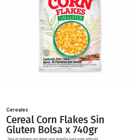
de
imágenes
Saltar
al
comienzo
de
Cereales
la
Cereal Corn Flakes Sin
galería
Gluten Bolsa x 740gr
de
imágenes
Sea el primero en dejar una reseña para este artículo