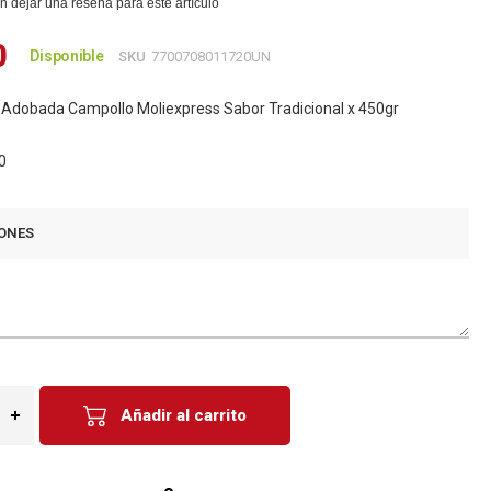
n dejar una reseña para este artículo
0
Disponible
SKU
7700708011720UN
 Adobada Campollo Moliexpress Sabor Tradicional x 450gr
0
ONES
Añadir al carrito