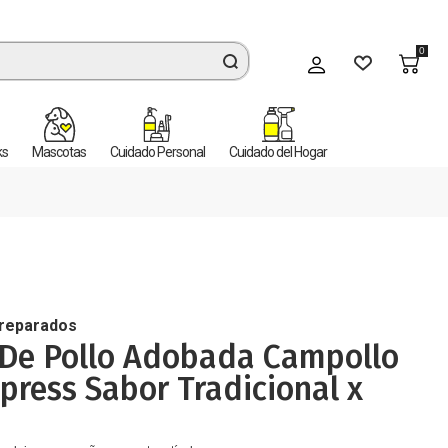
0
Mi cuenta
ks
Mascotas
Cuidado Personal
Cuidado del Hogar
Preparados
 De Pollo Adobada Campollo
press Sabor Tradicional x