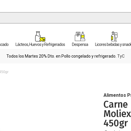
escado
Lácteos, Huevos y Refrigerados
Despensa
Licores bebidas y snac
Todos los Martes 20% Dto. en Pollo congelado y refrigerado.
TyC
450gr
Alimentos 
Carne
Moliex
450gr