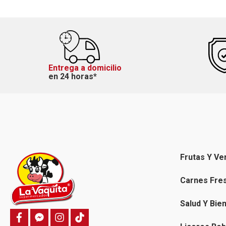
Entrega a domicilio
en 24 horas*
Frutas Y Ve
Carnes Fre
Salud Y Bie
f
f
i
T