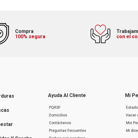
Compra
Trabaja
100% segura
con el c
Ayuda Al Cliente
Mi Pe
rduras
PQRSF
Estado
scas
Domicilios
Hacer 
Contáctenos
Mis Pe
nestar
Preguntas frecuentes
Mi dir