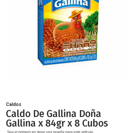
de
imágenes
Saltar
al
comienzo
de
Caldos
la
Caldo De Gallina Doña
galería
Gallina x 84gr x 8 Cubos
de
imágenes
Sea el primero en dejar una reseña para este artículo