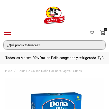
0
s.
Todos los Martes 20% Dto. en Pollo congelado y refrigerado.
TyC
M
Inicio
Caldo De Gallina Doña Gallina x 84gr x 8 Cubos
Saltar
al
final
de
la
galería