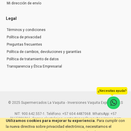
Mi dirección de envío
Legal
Términos y condiciones
Política de privacidad
Preguntas frecuentes
Política de cambios, devoluciones y garantías
Política de tratamiento de datos
Transparencia y Ética Empresarial
¿Necesitas ayuda?
© 2025 Supermercados La Vaquita - Inversiones Vaquita Express S.A.S
NIT: 900.642.557-1. Teléfono: +57 604 4487068. WhatsApp: +57
3165291216. Correo electrónico: contactenos@vaquitaexpress.com
Utilizamos cookies para mejorar tu experiencia.
Para cumplir con
la nueva directiva sobre privacidad electrónica, necesitamos el