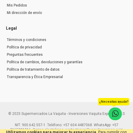
Mis Pedidos
Mi dirección de envío
Legal
Términos y condiciones
Política de privacidad
Preguntas frecuentes
Política de cambios, devoluciones y garantías
Política de tratamiento de datos
Transparencia y Ética Empresarial
¿Necesitas ayuda?
© 2025 Supermercados La Vaquita - Inversiones Vaquita Express S.A.S
NIT: 900.642.557-1. Teléfono: +57 604 4487068. WhatsApp: +57
3165291216. Correo electrónico: contactenos@vaquitaexpress.com
Utilizamos cookies para mejorar tu experiencia.
Para cumplir con