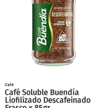
de
imágenes
Saltar
al
comienzo
de
Café
la
Café Soluble Buendía
galería
Liofilizado Descafeinado
de
imágenes
Frasco x 85gr