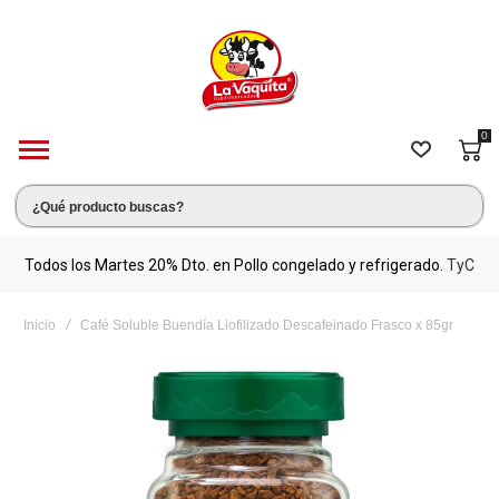
0
s.
Todos los Martes 20% Dto. en Pollo congelado y refrigerado.
TyC
M
Inicio
Café Soluble Buendía Liofilizado Descafeinado Frasco x 85gr
Saltar
al
final
de
la
galería