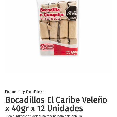
de
imágenes
Saltar
al
comienzo
de
Dulcería y Confitería
la
Bocadillos El Caribe Veleño
galería
x 40gr x 12 Unidades
de
imágenes
Sea el primero en dejar una reseña para este artículo