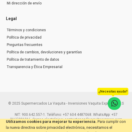
Mi dirección de envío
Legal
Términos y condiciones
Política de privacidad
Preguntas frecuentes
Política de cambios, devoluciones y garantías
Política de tratamiento de datos
Transparencia y Ética Empresarial
¿Necesitas ayuda?
© 2025 Supermercados La Vaquita - Inversiones Vaquita Express S.A.S
NIT: 900.642.557-1. Teléfono: +57 604 4487068. WhatsApp: +57
3165291216. Correo electrónico: contactenos@vaquitaexpress.com
Utilizamos cookies para mejorar tu experiencia.
Para cumplir con
la nueva directiva sobre privacidad electrónica, necesitamos el