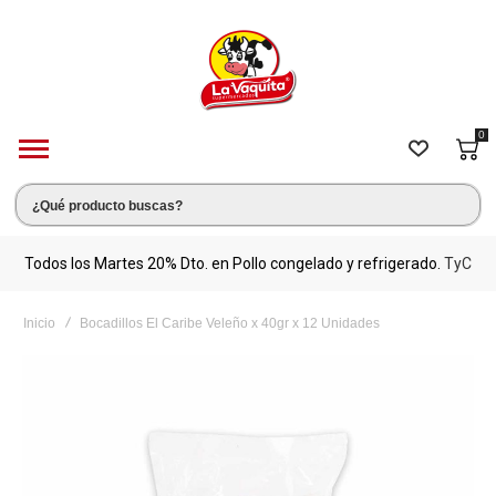
0
s.
Todos los Martes 20% Dto. en Pollo congelado y refrigerado.
TyC
M
Inicio
Bocadillos El Caribe Veleño x 40gr x 12 Unidades
Saltar
al
final
de
la
galería