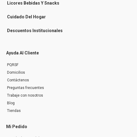
n
Licores Bebidas Y Snacks
g
e
r
Cuidado Del Hogar
Descuentos Institucionales
Ayuda Al Cliente
PQRSF
Domicilios
Contáctenos
Preguntas frecuentes
Trabaje con nosotros
Blog
Tiendas
Mi Pedido