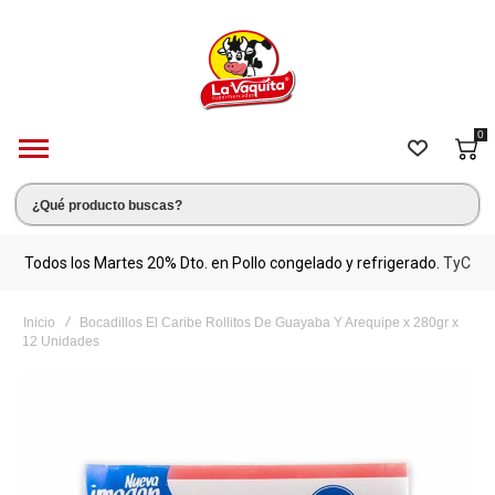
0
s.
Todos los Martes 20% Dto. en Pollo congelado y refrigerado.
TyC
M
Inicio
Bocadillos El Caribe Rollitos De Guayaba Y Arequipe x 280gr x
12 Unidades
Saltar
al
final
de
la
galería