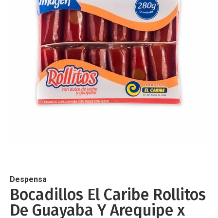
de
imágenes
Saltar
al
comienzo
de
Despensa
la
Bocadillos El Caribe Rollitos
galería
De Guayaba Y Arequipe x
de
imágenes