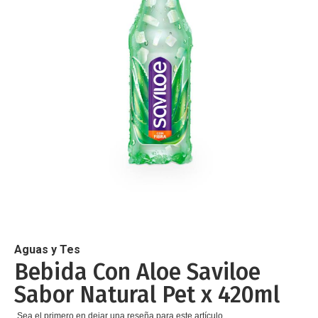
de
imágenes
Saltar
al
comienzo
de
Aguas y Tes
la
Bebida Con Aloe Saviloe
galería
Sabor Natural Pet x 420ml
de
imágenes
Sea el primero en dejar una reseña para este artículo