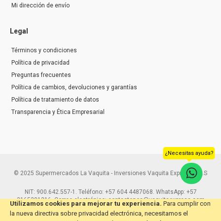
Mi dirección de envío
Legal
Términos y condiciones
Política de privacidad
Preguntas frecuentes
Política de cambios, devoluciones y garantías
Política de tratamiento de datos
Transparencia y Ética Empresarial
¿Necesitas ayuda?
© 2025 Supermercados La Vaquita - Inversiones Vaquita Express S.A.S
NIT: 900.642.557-1. Teléfono: +57 604 4487068. WhatsApp: +57
3165291216. Correo electrónico: contactenos@vaquitaexpress.com
Utilizamos cookies para mejorar tu experiencia.
Para cumplir con
la nueva directiva sobre privacidad electrónica, necesitamos el