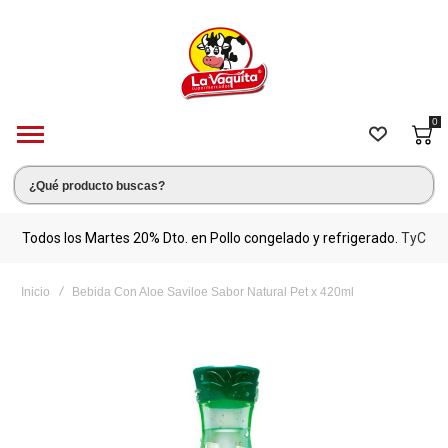
0
s.
Todos los Martes 20% Dto. en Pollo congelado y refrigerado.
TyC
M
Inicio
Bebida Con Aloe Saviloe Sabor Natural Pet x 420ml
Saltar
al
final
de
la
galería