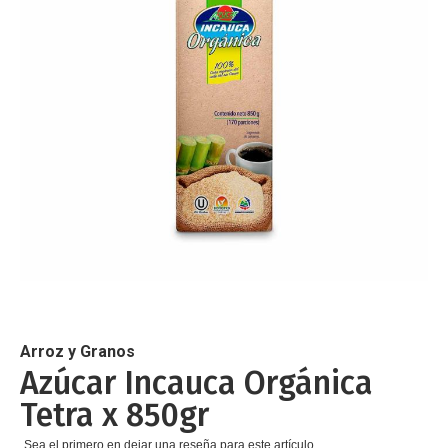
de
imágenes
Saltar
al
comienzo
de
Arroz y Granos
la
Azúcar Incauca Orgánica
galería
Tetra x 850gr
de
imágenes
Sea el primero en dejar una reseña para este artículo