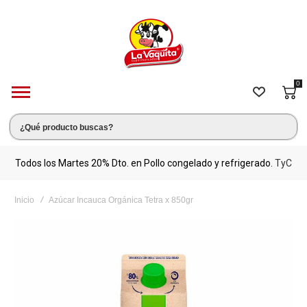
0
s.
Todos los Martes 20% Dto. en Pollo congelado y refrigerado.
TyC
M
Inicio
Azúcar Incauca Orgánica Tetra x 850gr
Saltar
al
final
de
la
galería