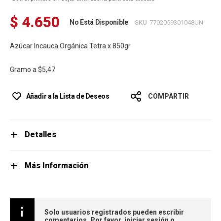
$ 4.650
No Está Disponible
SKU
7702059301048UN
Azúcar Incauca Orgánica Tetra x 850gr
Gramo a
$5,47
Añadir a la Lista de Deseos
COMPARTIR
Detalles
Más Información
Solo usuarios registrados pueden escribir
comentarios. Por favor,
iniciar sesión
o