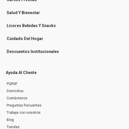
m
e
s
Salud Y Bienestar
s
e
n
Licores Bebidas Y Snacks
g
e
r
Cuidado Del Hogar
Descuentos Institucionales
Ayuda Al Cliente
PQRSF
Domicilios
Contáctenos
Preguntas frecuentes
Trabaje con nosotros
Blog
Tiendas